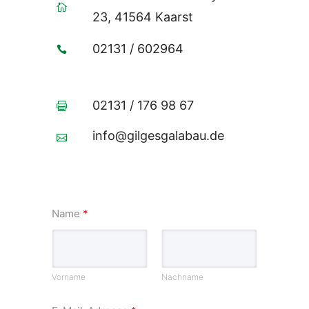
23, 41564 Kaarst
02131 / 602964
02131 / 176 98 67
info@gilgesgalabau.de
N
Name
*
a
m
e
N
Vorname
Nachname
a